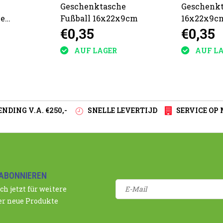
Geschenktasche
Geschenk
he
Fußball 16x22x9cm
16x22x9c
€0,35
€0,35
AUF LAGER
AUF L
NDING V.A. €250,-
SNELLE LEVERTIJD
SERVICE OP
ABONNIEREN
ch jetzt für weitere
r neue Produkte