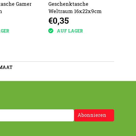
tasche Gamer
Geschenktasche
Gesch
m
Weltraum 16x22x9cm
Tiere
€0,35
€0,
AGER
AUF LAGER
A
 MAAT
Abonnieren