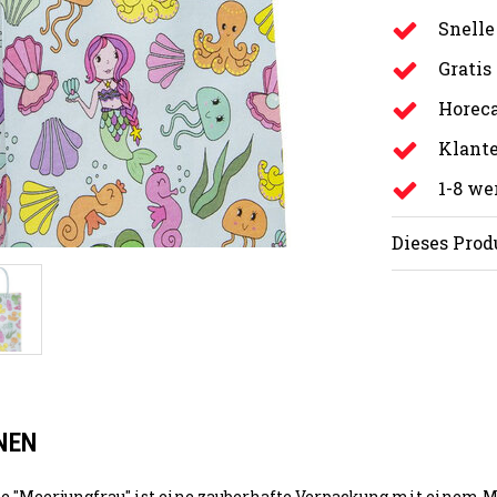
Snelle
Gratis
Horeca
Klante
1-8 w
Dieses Prod
NEN
e "Meerjungfrau" ist eine zauberhafte Verpackung mit einem