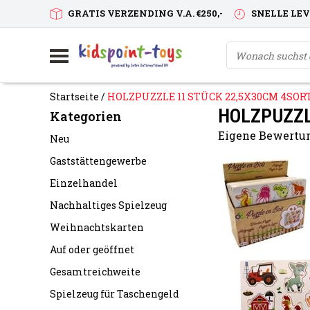
GRATIS VERZENDING V.A. €250,-
SNELLE LE
Startseite
/
HOLZPUZZLE 11 STÜCK 22,5X30CM 4SOR
HOLZPUZZL
Kategorien
Eigene Bewertun
Neu
Gaststättengewerbe
Einzelhandel
Nachhaltiges Spielzeug
Weihnachtskarten
Auf oder geöffnet
Gesamtreichweite
Spielzeug für Taschengeld