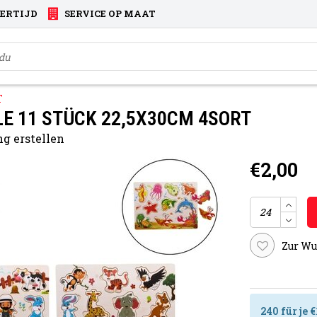
VERTIJD
SERVICE OP MAAT
T
E 11 STÜCK 22,5X30CM 4SORT
g erstellen
€2,00
Zur Wu
240 für je 