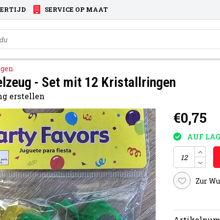
VERTIJD
SERVICE OP MAAT
ngen
lzeug - Set mit 12 Kristallringen
g erstellen
€0,75
AUF LAG
Zur Wu
Artikelnum