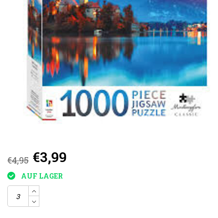
€3,99
€4,95
AUF LAGER