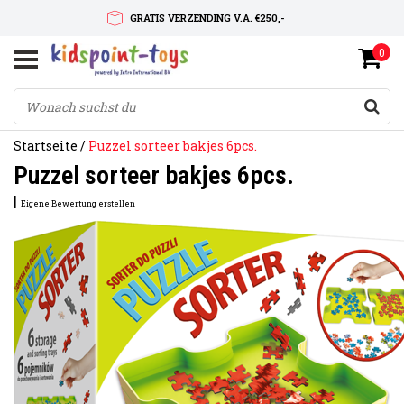
GRATIS VERZENDING V.A. €250,-
0
SNELLE LEVERTIJD
SERVICE OP MAAT
Startseite
/
Puzzel sorteer bakjes 6pcs.
Puzzel sorteer bakjes 6pcs.
|
Eigene Bewertung erstellen