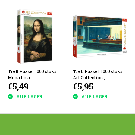
Trefl
Puzzel 1000 stuks -
Trefl
Puzzel 1.000 stuks -
Mona Lisa
Art Collection ,
€5,49
€5,95
Nightawks
AUF LAGER
AUF LAGER