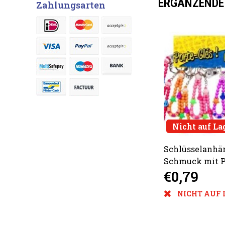
ERGÄNZENDE
Zahlungsarten
Nicht auf La
Schlüsselanhä
Schmuck mit P
€0,79
6sort.
NICHT AUF 