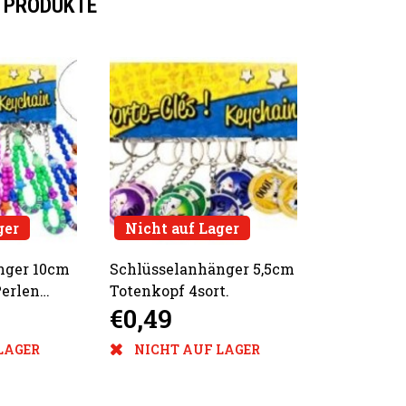
 PRODUKTE
ger
Nicht auf Lager
nger 10cm
Schlüsselanhänger 5,5cm
erlen
Totenkopf 4sort.
€0,49
LAGER
NICHT AUF LAGER