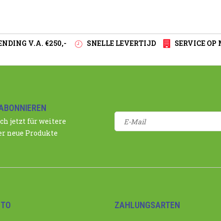
NDING V.A. €250,-
SNELLE LEVERTIJD
SERVICE OP
ABONNIEREN
ch jetzt für weitere
r neue Produkte
NTO
ZAHLUNGSARTEN