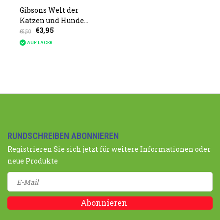
Gibsons Welt der
Katzen und Hunde
€3,95
1.000 Teile
€5,50
AUF LAGER
RUNDSCHREIBEN ABONNIEREN
Registrieren Sie sich jetzt für weitere Informationen oder
neue Produkte
Abonnieren