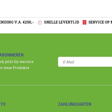
NDING V.A. €250,-
SNELLE LEVERTIJD
SERVICE OP
ABONNIEREN
ch jetzt für weitere
r neue Produkte
NTO
ZAHLUNGSARTEN