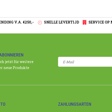
NDING V.A. €250,-
SNELLE LEVERTIJD
SERVICE OP
ABONNIEREN
ch jetzt für weitere
r neue Produkte
NTO
ZAHLUNGSARTEN