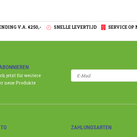
NDING V.A. €250,-
SNELLE LEVERTIJD
SERVICE OP
ABONNIEREN
ch jetzt für weitere
r neue Produkte
NTO
ZAHLUNGSARTEN