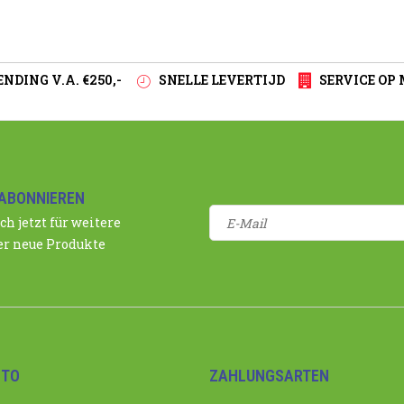
NDING V.A. €250,-
SNELLE LEVERTIJD
SERVICE OP
ABONNIEREN
ch jetzt für weitere
r neue Produkte
NTO
ZAHLUNGSARTEN