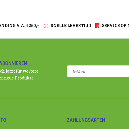
NDING V.A. €250,-
SNELLE LEVERTIJD
SERVICE OP
ABONNIEREN
ch jetzt für weitere
r neue Produkte
NTO
ZAHLUNGSARTEN