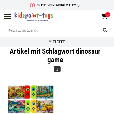
GRATIS VERZENDING V.A. €250,-
0
SNELLE LEVERTIJD
SERVICE OP MAAT
FILTER
Artikel mit Schlagwort dinosaur
game
1