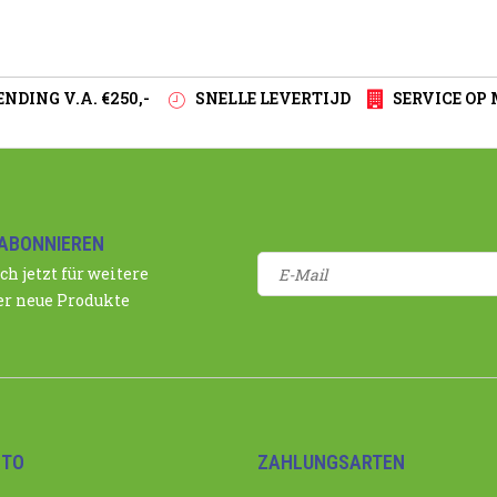
NDING V.A. €250,-
SNELLE LEVERTIJD
SERVICE OP
ABONNIEREN
ch jetzt für weitere
r neue Produkte
NTO
ZAHLUNGSARTEN