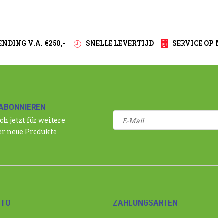
NDING V.A. €250,-
SNELLE LEVERTIJD
SERVICE OP
ABONNIEREN
ch jetzt für weitere
r neue Produkte
NTO
ZAHLUNGSARTEN