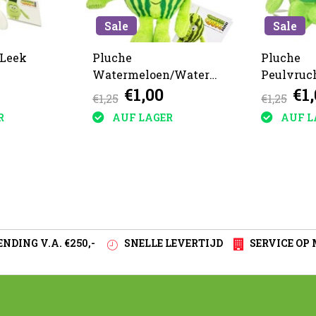
Sale
Sale
 Leek
Pluche
Pluche
Watermeloen/Watermelon
Peulvruc
€1,00
€1
15cm
16cm
€1,25
€1,25
R
AUF LAGER
AUF L
NDING V.A. €250,-
SNELLE LEVERTIJD
SERVICE OP