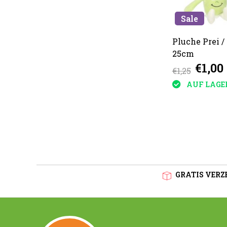
Sale
Pluche Prei /
25cm
€1,00
€1,25
AUF LAGE
GRATIS VERZE