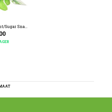
ht/Sugar Snap
,00
AGER
 MAAT