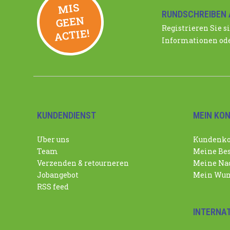
MIS
GEE
RUNDSCHREIBEN 
N
Registrieren Sie si
ACTIE!
Informationen ode
KUNDENDIENST
MEIN KO
Uber uns
Kundenko
Team
Meine Bes
Verzenden & retourneren
Meine Nac
Jobangebot
Mein Wun
RSS feed
INTERNA