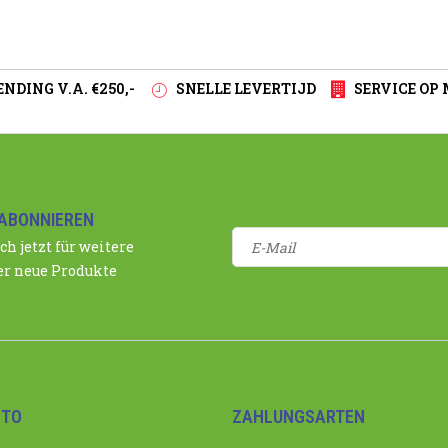
NDING V.A. €250,-
SNELLE LEVERTIJD
SERVICE OP
ABONNIEREN
ch jetzt für weitere
r neue Produkte
NTO
ZAHLUNGSARTEN