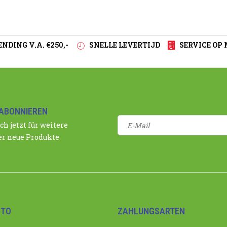
NDING V.A. €250,-
SNELLE LEVERTIJD
SERVICE OP
ABONNIEREN
ch jetzt für weitere
r neue Produkte
NTO
ZAHLUNGSARTEN