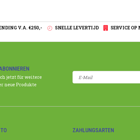
NDING V.A. €250,-
SNELLE LEVERTIJD
SERVICE OP
ABONNIEREN
ch jetzt für weitere
r neue Produkte
NTO
ZAHLUNGSARTEN