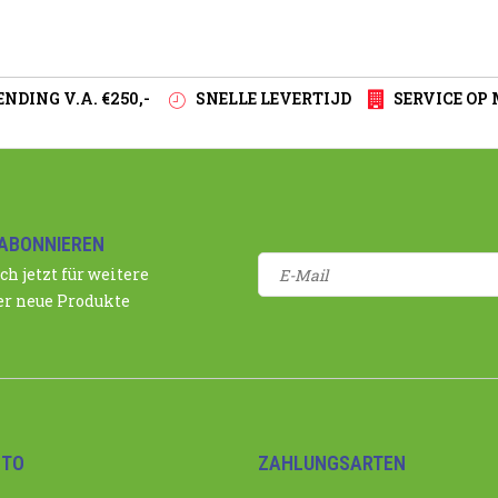
NDING V.A. €250,-
SNELLE LEVERTIJD
SERVICE OP
ABONNIEREN
ch jetzt für weitere
r neue Produkte
NTO
ZAHLUNGSARTEN