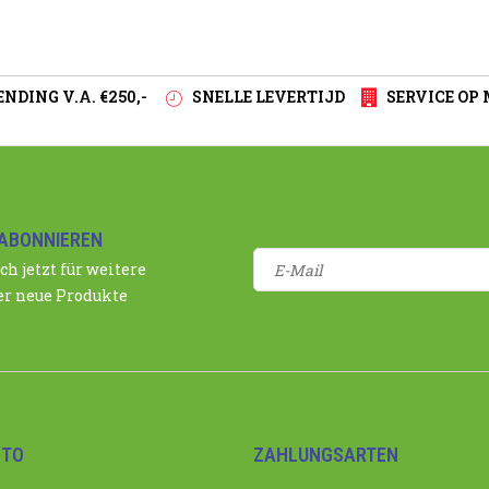
NDING V.A. €250,-
SNELLE LEVERTIJD
SERVICE OP
ABONNIEREN
ch jetzt für weitere
r neue Produkte
NTO
ZAHLUNGSARTEN