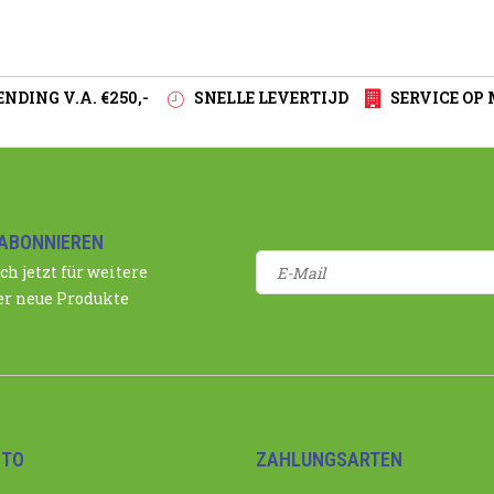
NDING V.A. €250,-
SNELLE LEVERTIJD
SERVICE OP
ABONNIEREN
ch jetzt für weitere
r neue Produkte
NTO
ZAHLUNGSARTEN