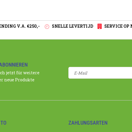
NDING V.A. €250,-
SNELLE LEVERTIJD
SERVICE OP
ABONNIEREN
ch jetzt für weitere
r neue Produkte
NTO
ZAHLUNGSARTEN