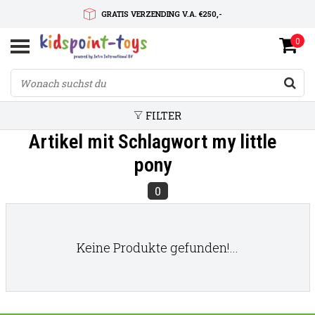
GRATIS VERZENDING V.A. €250,-
0
SNELLE LEVERTIJD
SERVICE OP MAAT
FILTER
Artikel mit Schlagwort my little
pony
0
Keine Produkte gefunden!...