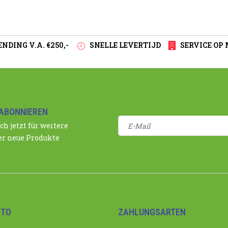
NDING V.A. €250,-
SNELLE LEVERTIJD
SERVICE OP
ABONNIEREN
ch jetzt für weitere
r neue Produkte
NTO
ZAHLUNGSARTEN