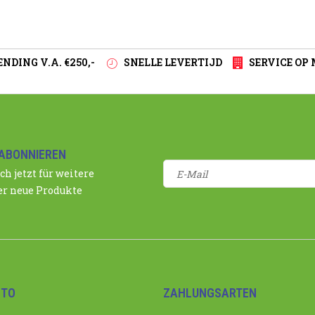
NDING V.A. €250,-
SNELLE LEVERTIJD
SERVICE OP
ABONNIEREN
ch jetzt für weitere
r neue Produkte
NTO
ZAHLUNGSARTEN