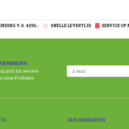
NDING V.A. €250,-
SNELLE LEVERTIJD
SERVICE OP
ABONNIEREN
ch jetzt für weitere
r neue Produkte
NTO
ZAHLUNGSARTEN