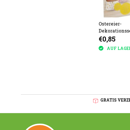
Ostereier-
Dekorationss
€0,85
19x21cm
AUF LAGE
GRATIS VERZE