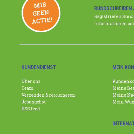
MIS
GEE
RUNDSCHREIBEN 
N
Registrieren Sie si
ACTIE!
Informationen ode
KUNDENDIENST
MEIN KO
Uber uns
Kundenko
Team
Meine Bes
Verzenden & retourneren
Meine Nac
Jobangebot
Mein Wun
RSS feed
INTERNA