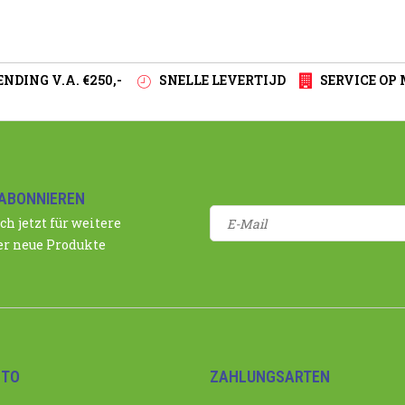
NDING V.A. €250,-
SNELLE LEVERTIJD
SERVICE OP
ABONNIEREN
ch jetzt für weitere
r neue Produkte
NTO
ZAHLUNGSARTEN