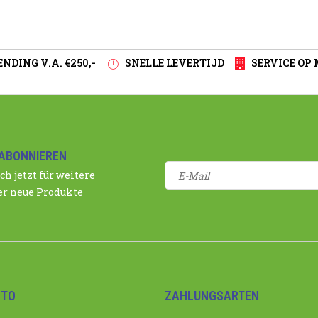
NDING V.A. €250,-
SNELLE LEVERTIJD
SERVICE OP
ABONNIEREN
ch jetzt für weitere
r neue Produkte
NTO
ZAHLUNGSARTEN