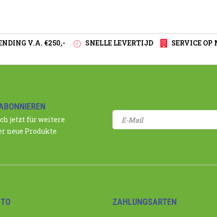
NDING V.A. €250,-
SNELLE LEVERTIJD
SERVICE OP
ABONNIEREN
ch jetzt für weitere
r neue Produkte
NTO
ZAHLUNGSARTEN