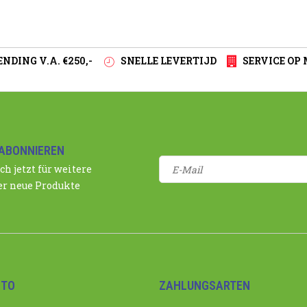
NDING V.A. €250,-
SNELLE LEVERTIJD
SERVICE OP
ABONNIEREN
ch jetzt für weitere
r neue Produkte
NTO
ZAHLUNGSARTEN