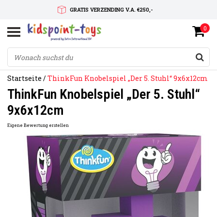
GRATIS VERZENDING V.A. €250,-
0
SNELLE LEVERTIJD
SERVICE OP MAAT
Startseite
/
ThinkFun Knobelspiel „Der 5. Stuhl“ 9x6x12cm
ThinkFun Knobelspiel „Der 5. Stuhl“
9x6x12cm
Eigene Bewertung erstellen