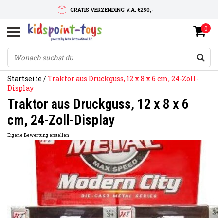
GRATIS VERZENDING V.A. €250,-
0
SNELLE LEVERTIJD
SERVICE OP MAAT
Startseite
/
Traktor aus Druckguss, 12 x 8 x 6 cm, 24-Zoll-
Display
Traktor aus Druckguss, 12 x 8 x 6
cm, 24-Zoll-Display
Eigene Bewertung erstellen