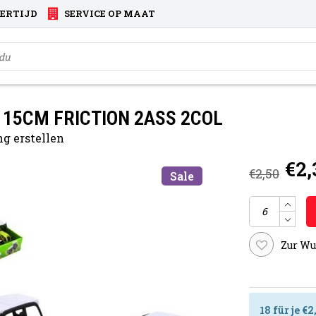
VERTIJD
SERVICE OP MAAT
 15CM FRICTION 2ASS 2COL
g erstellen
€2,
€2,50
Sale
Zur Wu
18 für je €