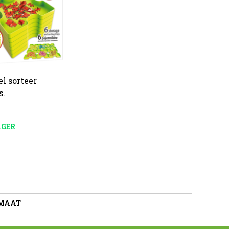
l sorteer
s.
AGER
 MAAT