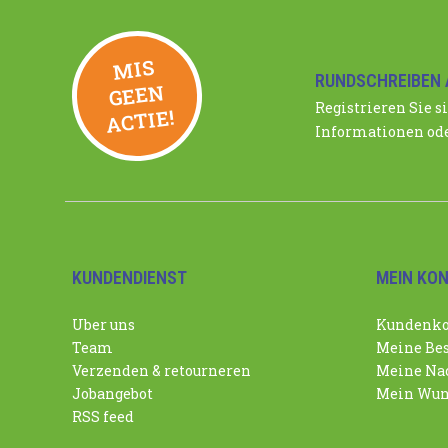
MIS
GEE
RUNDSCHREIBEN 
N
Registrieren Sie si
ACTIE!
Informationen ode
KUNDENDIENST
MEIN KO
Uber uns
Kundenko
Team
Meine Bes
Verzenden & retourneren
Meine Nac
Jobangebot
Mein Wun
RSS feed