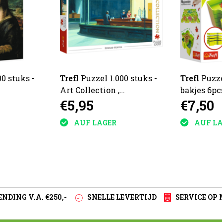
0 stuks -
Trefl
Puzzel 1.000 stuks -
Trefl
Puzze
Art Collection ,
bakjes 6pc
€5,95
€7,50
Nightawks
AUF LAGER
AUF L
NDING V.A. €250,-
SNELLE LEVERTIJD
SERVICE OP