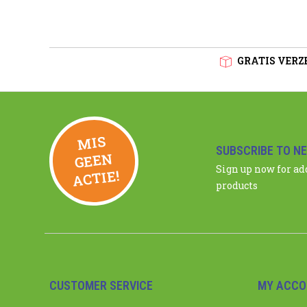
GRATIS VERZE
MIS
GEE
SUBSCRIBE TO N
N
Sign up now for a
ACTIE!
products
CUSTOMER SERVICE
MY ACCO