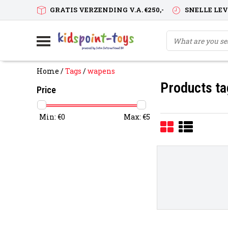
GRATIS VERZENDING V.A. €250,-
SNELLE LE
Home
/
Tags
/
wapens
Products t
Price
Min: €
0
Max: €
5