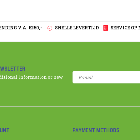
NDING V.A. €250,-
SNELLE LEVERTIJD
SERVICE OP
EWSLETTER
dditional information or new
UNT
PAYMENT METHODS