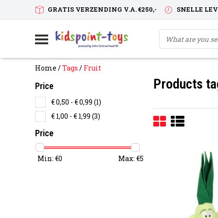
GRATIS VERZENDING V.A. €250,-
SNELLE LE
Home
/
Tags
/
Fruit
Products ta
Price
€ 0,50 - € 0,99
(1)
€ 1,00 - € 1,99
(3)
Price
Min: €
0
Max: €
5