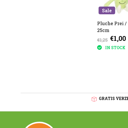
Sale
Pluche Prei /
25cm
€1,00
€1,25
IN STOCK
GRATIS VERZE