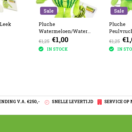
Sale
Sale
 Leek
Pluche
Pluche
Watermeloen/Watermelon
Peulvruc
€1,00
€1
15cm
16cm
€1,25
€1,25
IN STOCK
IN ST
NDING V.A. €250,-
SNELLE LEVERTIJD
SERVICE OP