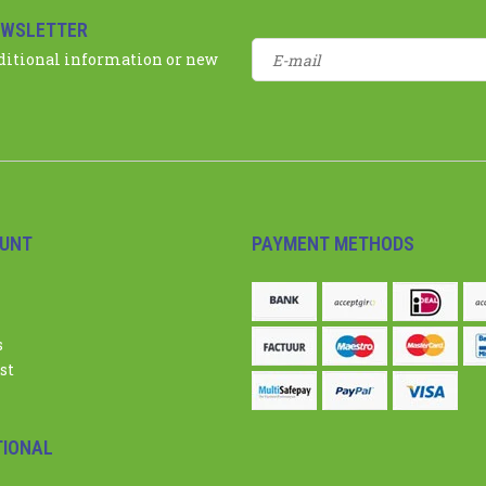
EWSLETTER
dditional information or new
UNT
PAYMENT METHODS
s
st
TIONAL