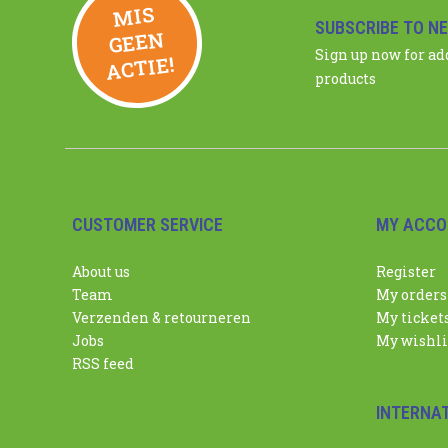
MIS
GEE
SUBSCRIBE TO N
N
Sign up now for a
ACTIE!
products
CUSTOMER SERVICE
MY ACCO
About us
Register
Team
My orders
Verzenden & retourneren
My ticket
Jobs
My wishli
RSS feed
INTERNA