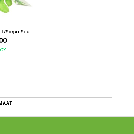
ht/Sugar Snap
,00
OCK
 MAAT