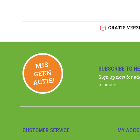
GRATIS VERZE
MIS
GEE
SUBSCRIBE TO N
N
Sign up now for a
ACTIE!
products
CUSTOMER SERVICE
MY ACCO