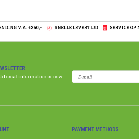
NDING V.A. €250,-
SNELLE LEVERTIJD
SERVICE OP
EWSLETTER
dditional information or new
UNT
PAYMENT METHODS