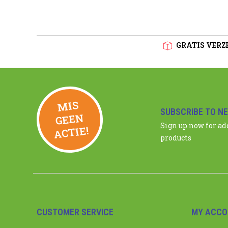
GRATIS VERZE
MIS
GEE
SUBSCRIBE TO N
N
Sign up now for a
ACTIE!
products
CUSTOMER SERVICE
MY ACCO