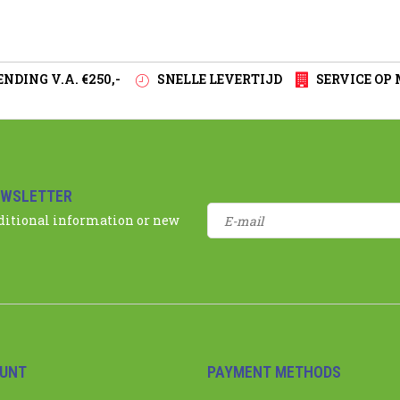
NDING V.A. €250,-
SNELLE LEVERTIJD
SERVICE OP
EWSLETTER
dditional information or new
UNT
PAYMENT METHODS