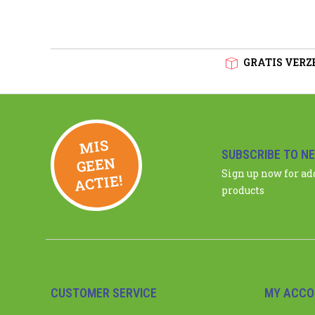
GRATIS VERZE
MIS
GEE
SUBSCRIBE TO N
N
Sign up now for a
ACTIE!
products
CUSTOMER SERVICE
MY ACCO