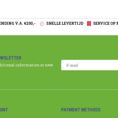
NDING V.A. €250,-
SNELLE LEVERTIJD
SERVICE OP
EWSLETTER
dditional information or new
UNT
PAYMENT METHODS