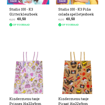
Sale
Sale
Studio 100 - K3
Studio 100 - K3 Piña
Glitterkleurboek
colada spelletjesboek
€0,50
€0,50
€1,00
€1,00
OP VOORRAAD
OP VOORRAAD
Kindermenu tasje
Kindermenu tasje
Prinses 16x22x9cm
Piraat 16x22x9cm