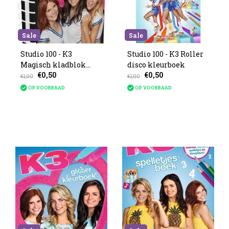
Sale
Sale
Studio 100 - K3
Studio 100 - K3 Roller
Magisch kladblok
disco kleurboek
€0,50
€0,50
21x16cm
€1,00
€1,00
OP VOORRAAD
OP VOORRAAD