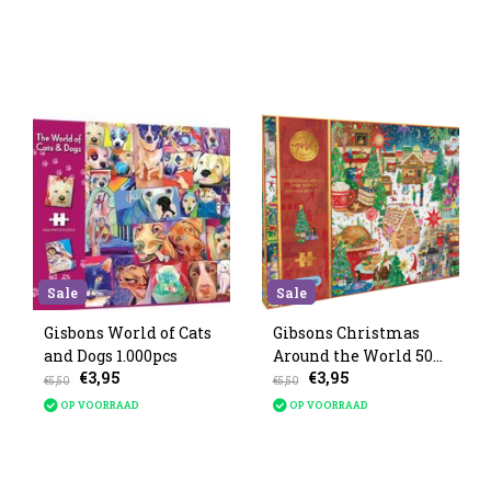
Sale
Sale
Gisbons World of Cats
Gibsons Christmas
and Dogs 1.000pcs
Around the World 500
€3,95
€3,95
stukjes
€5,50
€5,50
OP VOORRAAD
OP VOORRAAD