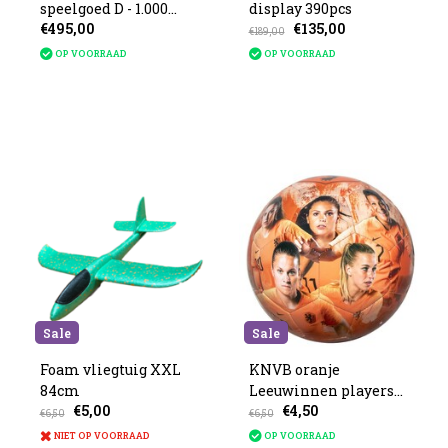
speelgoed D - 1.000
display 390pcs
€495,00
€135,00
stuks
€189,00
OP VOORRAAD
OP VOORRAAD
Sale
Sale
Foam vliegtuig XXL
KNVB oranje
84cm
Leeuwinnen players
€5,00
€4,50
size 5
€6,50
€6,50
NIET OP VOORRAAD
OP VOORRAAD