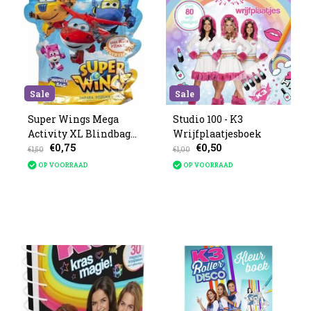
Sale
Sale
Super Wings Mega
Studio 100 - K3
Activity XL Blindbag
Wrijfplaatjesboek
€0,75
€0,50
29x30cm
€1,50
€1,00
OP VOORRAAD
OP VOORRAAD