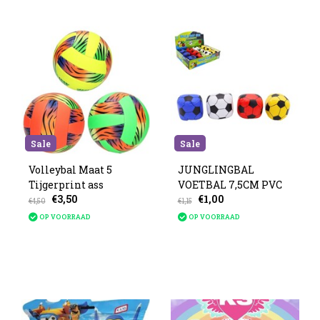
Sale
Sale
Volleybal Maat 5
JUNGLINGBAL
Tijgerprint ass
VOETBAL 7,5CM PVC
€3,50
€1,00
€4,50
€1,15
OP VOORRAAD
OP VOORRAAD