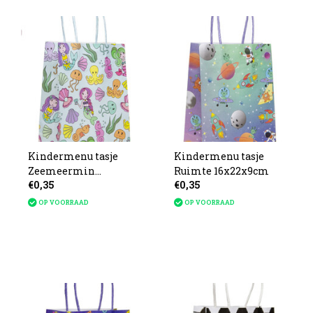
Kindermenu tasje
Kindermenu tasje
Zeemeermin
Ruimte 16x22x9cm
€0,35
€0,35
16x22x9cm
OP VOORRAAD
OP VOORRAAD