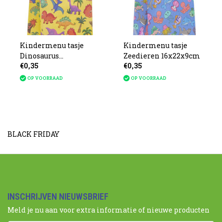
Kindermenu tasje
Kindermenu tasje
Dinosaurus
Zeedieren 16x22x9cm
€0,35
€0,35
16x22x9cm
OP VOORRAAD
OP VOORRAAD
BLACK FRIDAY
INSCHRIJVEN NIEUWSBRIEF
Meld je nu aan voor extra informatie of nieuwe producten