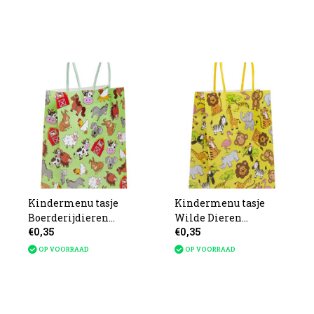
Kindermenu tasje
Kindermenu tasje
Boerderijdieren
Wilde Dieren
€0,35
€0,35
16x22x9cm
16x22x9cm
OP VOORRAAD
OP VOORRAAD