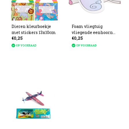
Dieren kleurboekje
Foam vliegtuig
met stickers 13x10cm
vliegende eenhoorn
€0,25
€0,25
16x17cm
OP VOORRAAD
OP VOORRAAD