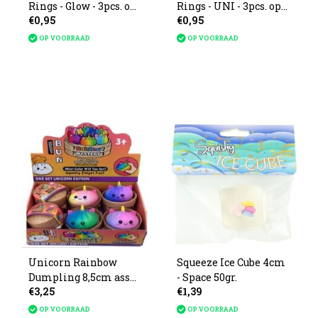
Rings - Glow - 3pcs. op
Rings - UNI - 3pcs. op
€0,95
€0,95
kaart
kaart
OP VOORRAAD
OP VOORRAAD
Unicorn Rainbow
Squeeze Ice Cube 4cm
Dumpling 8,5cm ass
- Space 50gr.
€3,25
€1,39
in display
OP VOORRAAD
OP VOORRAAD