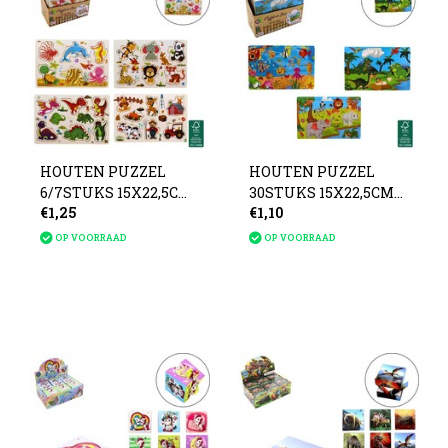
HOUTEN PUZZEL
HOUTEN PUZZEL
6/7STUKS 15X22,5CM
30STUKS 15X22,5CM
€1,25
€1,10
4ASS
3ASS
OP VOORRAAD
OP VOORRAAD