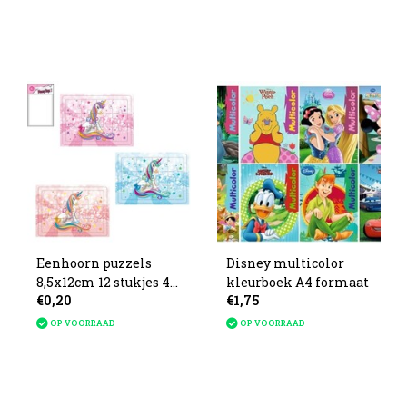
Eenhoorn puzzels
Disney multicolor
8,5x12cm 12 stukjes 4
kleurboek A4 formaat
€0,20
€1,75
assorti
OP VOORRAAD
OP VOORRAAD