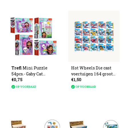
Trefl
Mini Puzzle
Hot Wheels Die cast
54pcs.- Gaby Cat
voertuigen 1:64 groot
€0,75
€1,50
9x6,5x4cm
assortiment
OP VOORRAAD
OP VOORRAAD