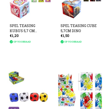
SPEL TEASING
SPEL TEASING CUBE
KUBUS 5,7 CM
5,7CM DINO
€1,20
€1,50
EENHOORN
OP VOORRAAD
OP VOORRAAD