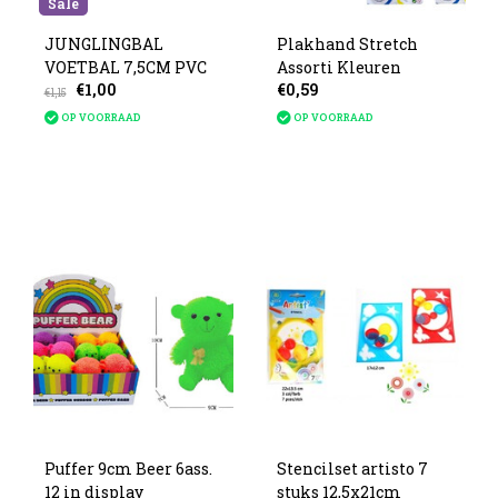
Sale
JUNGLINGBAL
Plakhand Stretch
VOETBAL 7,5CM PVC
Assorti Kleuren
€1,00
€0,59
€1,15
OP VOORRAAD
OP VOORRAAD
Puffer 9cm Beer 6ass.
Stencilset artisto 7
12 in display
stuks 12,5x21cm