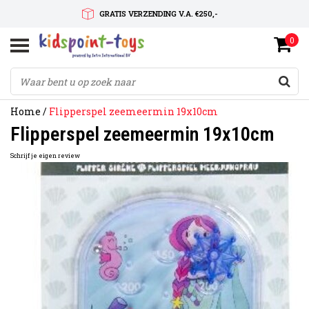
GRATIS VERZENDING V.A. €250,-
0
SNELLE LEVERTIJD
SERVICE OP MAAT
Home
/
Flipperspel zeemeermin 19x10cm
Flipperspel zeemeermin 19x10cm
Schrijf je eigen review