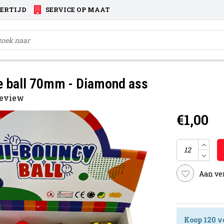
VERTIJD
SERVICE OP MAAT
e ball 70mm - Diamond ass
 review
€1,00
Aan ve
Koop 120 v