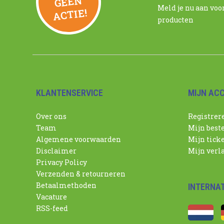
N
Meld je nu aan voo
ACTIE!
producten
KLANTENSERVICE
MIJN AC
Over ons
Registrer
Team
Mijn best
Algemene voorwaarden
Mijn tick
Disclaimer
Mijn verla
Privacy Policy
Verzenden & retourneren
Betaalmethoden
INTERNA
Vacature
RSS-feed