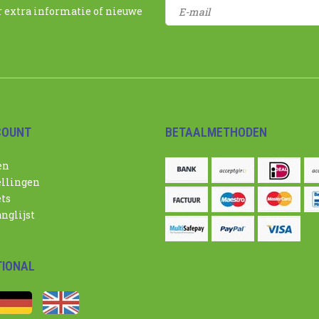
r extra informatie of nieuwe
COUNT
BETAALMETHODEN
en
ellingen
ets
nglijst
TIONAL