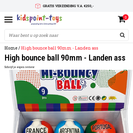
GRATIS VERZENDING V.A. €250,-
0
SNELLE LEVERTIJD
SERVICE OP MAAT
Home
/
High bounce ball 90mm - Landen ass
High bounce ball 90mm - Landen ass
Schrijf je eigen review