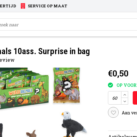
VERTIJD
SERVICE OP MAAT
als 10ass. Surprise in bag
 review
€0,50
OP VOO
Aan ve
Artikelnum