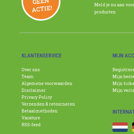
N
Meld je nu aan voo
ACTIE!
producten
KLANTENSERVICE
MIJN AC
Over ons
Registrer
Team
Mijn best
Algemene voorwaarden
Mijn tick
Disclaimer
Mijn verla
Privacy Policy
Verzenden & retourneren
Betaalmethoden
INTERNA
Vacature
RSS-feed