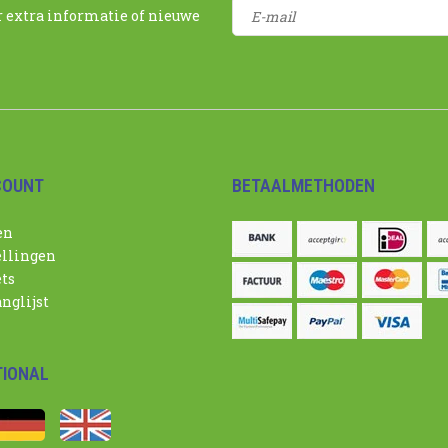
r extra informatie of nieuwe
COUNT
BETAALMETHODEN
en
ellingen
ets
nglijst
TIONAL