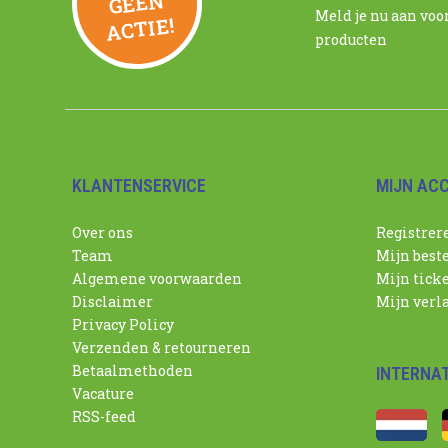
N
Meld je nu aan voo
ACTIE!
producten
KLANTENSERVICE
MIJN AC
Over ons
Registrer
Team
Mijn best
Algemene voorwaarden
Mijn tick
Disclaimer
Mijn verla
Privacy Policy
Verzenden & retourneren
Betaalmethoden
INTERNA
Vacature
RSS-feed