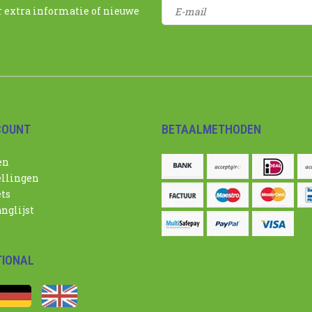
r extra informatie of nieuwe
COUNT
BETAALMETHODEN
en
ellingen
ets
nglijst
TIONAL