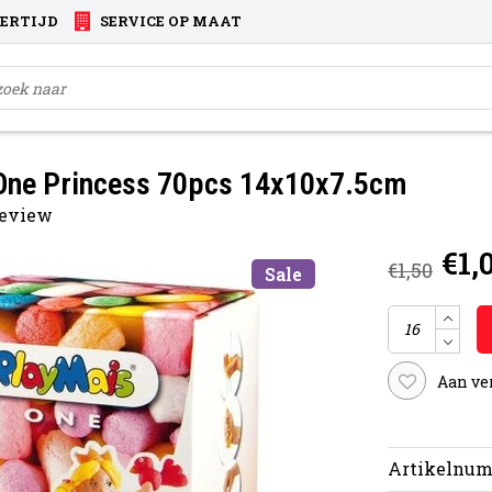
VERTIJD
SERVICE OP MAAT
 One Princess 70pcs 14x10x7.5cm
 review
€1,
€1,50
Sale
Aan ve
Artikelnum