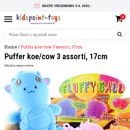
GRATIS VERZENDING V.A. €250,-
0
SNELLE LEVERTIJD
SERVICE OP MAAT
Home
/
Puffer koe/cow 3 assorti, 17cm
Puffer koe/cow 3 assorti, 17cm
Schrijf je eigen review