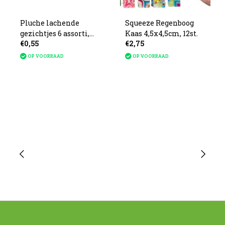
Pluche lachende
Squeeze Regenboog
gezichtjes 6 assorti,
Kaas 4,5x4,5cm, 12st.
€0,55
€2,75
10cm
OP VOORRAAD
OP VOORRAAD