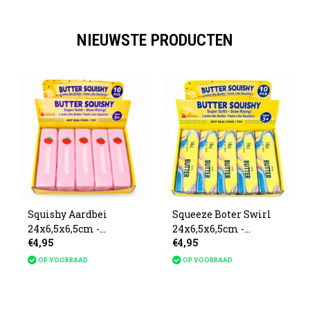
NIEUWSTE PRODUCTEN
Squishy Aardbei
Squeeze Boter Swirl
24x6,5x6,5cm -
24x6,5x6,5cm -
€4,95
€4,95
Leverbaar vanaf 20
Leverbaar 20 Augustus
Augustus
OP VOORRAAD
OP VOORRAAD