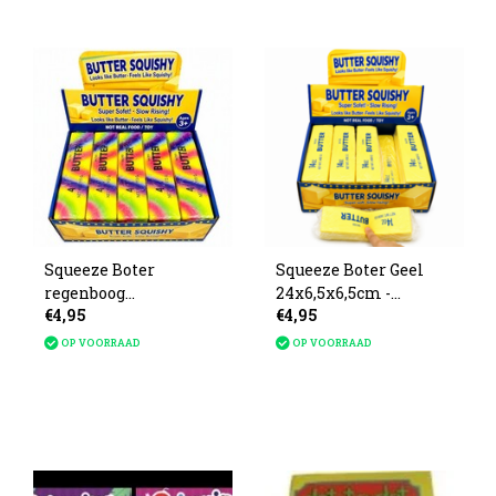
Squeeze Boter
Squeeze Boter Geel
regenboog
24x6,5x6,5cm -
€4,95
€4,95
24x6,5x6,5cm -
Leverbaar vanaf 20
Leverbaar vanaf 20
Augustus
OP VOORRAAD
OP VOORRAAD
Augustus