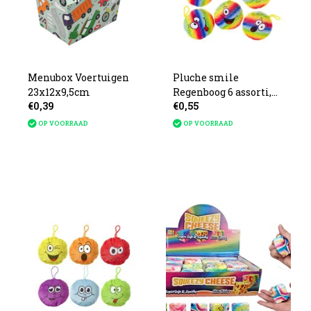
Menubox Voertuigen
Pluche smile
23x12x9,5cm
Regenboog 6 assorti,
€0,39
€0,55
10cm
OP VOORRAAD
OP VOORRAAD